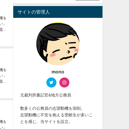
サイトの管理人
機を
い」
題と
機を
mono
い」
題と
元裁判所書記官&地方公務員
数多くの公務員の志望動機を添削。
志望動機に不安を抱える受験生が多いこ
とを感じ、当サイトを設立。
機を
い」