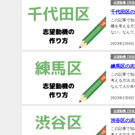
志望動機【市役
千代田区の
この記事で知
機を考える方
ない」なんて
問題として、
2023年2月9日
志望動機【市役
練馬区の志
この記事で知
考える方法 
なんて人が多
して、建前の
2023年2月9日
志望動機【市役
渋谷区の志
この記事で知
考える方法 