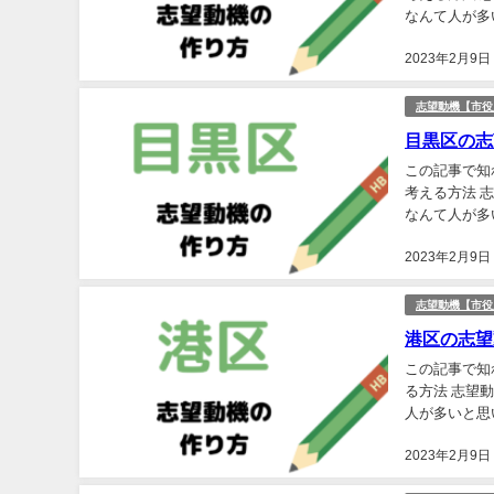
なんて人が多
して、建前の
2023年2月9日
志望動機【市役
目黒区の志
この記事で知
考える方法 
なんて人が多
して、建前の
2023年2月9日
志望動機【市役
港区の志望
この記事で知
る方法 志望
人が多いと思
建前の志望動
2023年2月9日