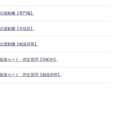
志望動機【専門職】
志望動機【市役所】
志望動機【都道府県】
面接カード・想定質問【市町村】
面接カード・想定質問【都道府県】