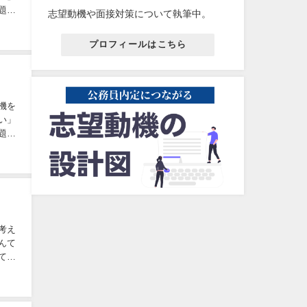
題と
志望動機や面接対策について執筆中。
プロフィールはこちら
機を
い」
題と
考え
んて
て、