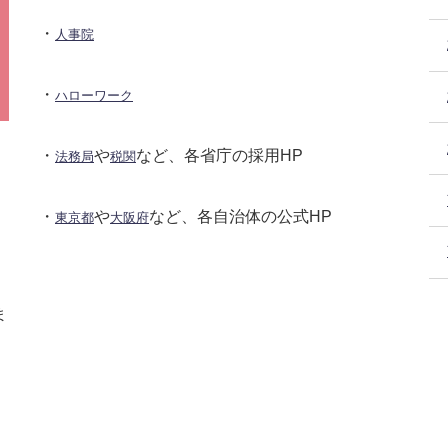
・
人事院
・
ハローワーク
・
や
など、各省庁の採用HP
法務局
税関
・
や
など、各自治体の公式HP
東京都
大阪府
ま