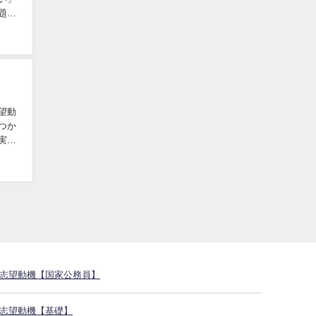
題と
望動
つか
実際
志望動機【国家公務員】
志望動機【基礎】