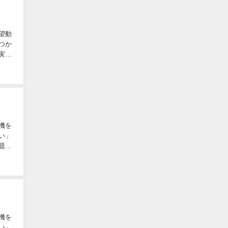
望動
つか
実際
機を
い」
題と
機を
い」