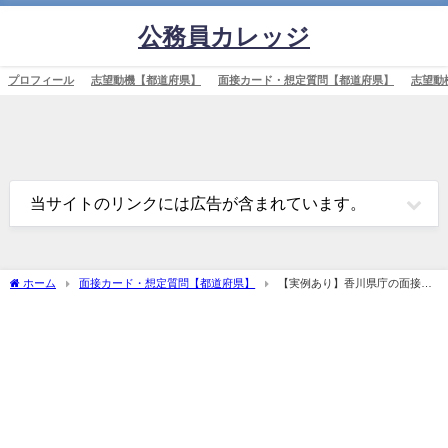
公務員カレッジ
プロフィール
志望動機【都道府県】
面接カード・想定質問【都道府県】
志望動
当サイトのリンクには広告が含まれています。
ホーム
面接カード・想定質問【都道府県】
【実例あり】香川県庁の面接対
策を完全解説！カードの書き方や頻出質問も紹介