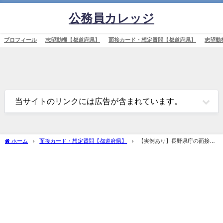
公務員カレッジ
プロフィール
志望動機【都道府県】
面接カード・想定質問【都道府県】
志望動
当サイトのリンクには広告が含まれています。
ホーム
面接カード・想定質問【都道府県】
【実例あり】長野県庁の面接対
策を完全解説！カードの書き方や頻出質問も紹介