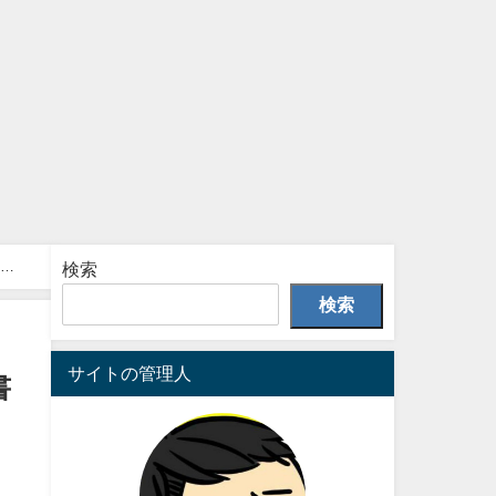
項も
検索
検索
サイトの管理人
書