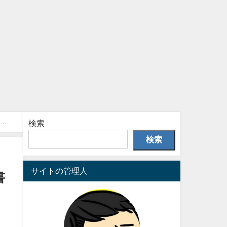
項も
検索
検索
サイトの管理人
書