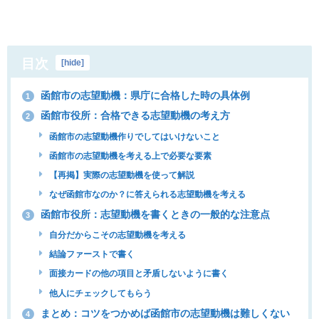
目次
[
hide
]
函館市の志望動機：県庁に合格した時の具体例
1
函館市役所：合格できる志望動機の考え方
2
函館市の志望動機作りでしてはいけないこと
函館市の志望動機を考える上で必要な要素
【再掲】実際の志望動機を使って解説
なぜ函館市なのか？に答えられる志望動機を考える
函館市役所：志望動機を書くときの一般的な注意点
3
自分だからこその志望動機を考える
結論ファーストで書く
面接カードの他の項目と矛盾しないように書く
他人にチェックしてもらう
まとめ：コツをつかめば函館市の志望動機は難しくない
4