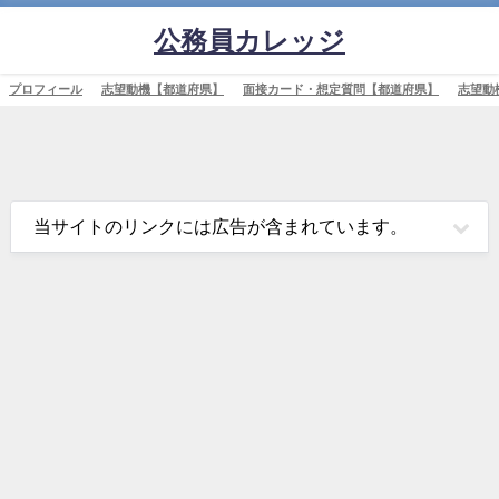
公務員カレッジ
プロフィール
志望動機【都道府県】
面接カード・想定質問【都道府県】
志望動
当サイトのリンクには広告が含まれています。